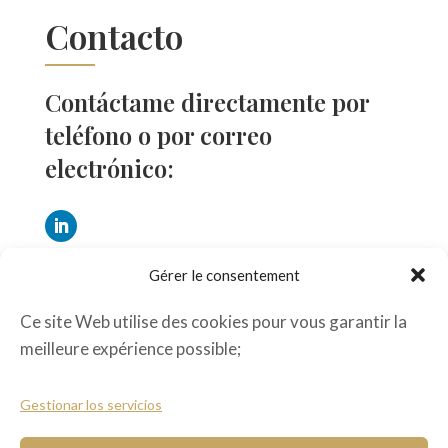
Contacto
Contáctame directamente por
teléfono o por correo
electrónico:
Tél : +33603117633
Gérer le consentement
yherrerocoach@gmail.com
Ce site Web utilise des cookies pour vous garantir la
meilleure expérience possible;
Gestionar los servicios